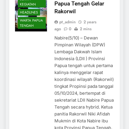
Papua Tengah Gelar
KEGIATAN
Rakorwil
HEADLINES
WARTA PAPUA
pt_admin
2 years
TENGAH
ago
0
2 mins
Nabire(5/10) – Dewan
Pimpinan Wilayah (DPW)
Lembaga Dakwah Islam
Indonesia (LDII ) Provinsi
Papua tengah untuk pertama
kalinya menggelar rapat
koordinasi wilayah (Rakorwil)
tingkat Propinsi pada tanggal
05/10/2024, bertempat di
sekretariat LDII Nabire Papua
Tengah secara hybrid. Ketua
panitia Rakorwil Niki Afidah
Mukmin di Kota Nabire ibu
kota Provinsi Papua Tengah,