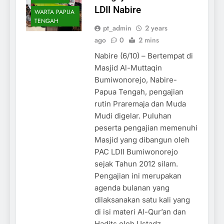
LDII Nabire
WARTA PAPUA
TENGAH
pt_admin
2 years
ago
0
2 mins
Nabire (6/10) – Bertempat di
Masjid Al-Muttaqin
Bumiwonorejo, Nabire-
Papua Tengah, pengajian
rutin Praremaja dan Muda
Mudi digelar. Puluhan
peserta pengajian memenuhi
Masjid yang dibangun oleh
PAC LDII Bumiwonorejo
sejak Tahun 2012 silam.
Pengajian ini merupakan
agenda bulanan yang
dilaksanakan satu kali yang
di isi materi Al-Qur’an dan
Hadits oleh Ustadz