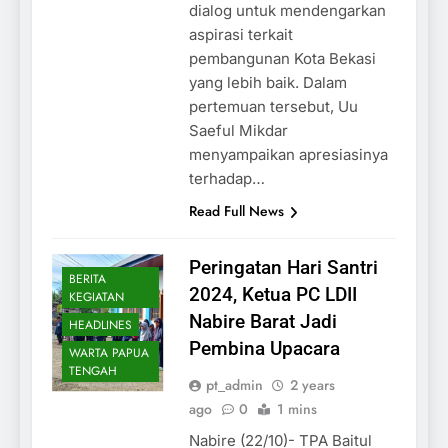
dialog untuk mendengarkan
aspirasi terkait
pembangunan Kota Bekasi
yang lebih baik. Dalam
pertemuan tersebut, Uu
Saeful Mikdar
menyampaikan apresiasinya
terhadap…
Read Full News
Peringatan Hari Santri
BERITA
2024, Ketua PC LDII
KEGIATAN
Nabire Barat Jadi
HEADLINES
Pembina Upacara
WARTA PAPUA
TENGAH
pt_admin
2 years
ago
0
1 mins
Nabire (22/10)- TPA Baitul