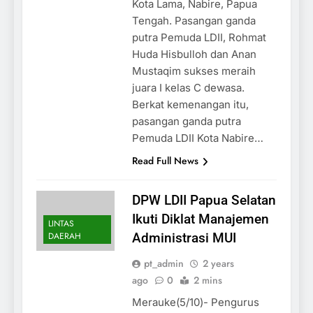
Kota Lama, Nabire, Papua
Tengah. Pasangan ganda
putra Pemuda LDII, Rohmat
Huda Hisbulloh dan Anan
Mustaqim sukses meraih
juara I kelas C dewasa.
Berkat kemenangan itu,
pasangan ganda putra
Pemuda LDII Kota Nabire…
Read Full News
DPW LDII Papua Selatan
Ikuti Diklat Manajemen
LINTAS
DAERAH
Administrasi MUI
pt_admin
2 years
ago
0
2 mins
Merauke(5/10)- Pengurus