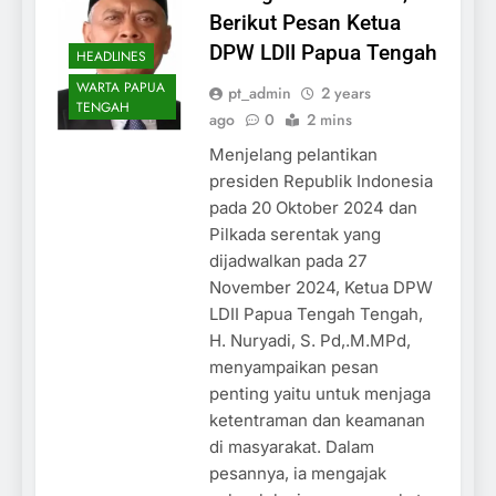
Berikut Pesan Ketua
DPW LDII Papua Tengah
HEADLINES
WARTA PAPUA
pt_admin
2 years
TENGAH
ago
0
2 mins
Menjelang pelantikan
presiden Republik Indonesia
pada 20 Oktober 2024 dan
Pilkada serentak yang
dijadwalkan pada 27
November 2024, Ketua DPW
LDII Papua Tengah Tengah,
H. Nuryadi, S. Pd,.M.MPd,
menyampaikan pesan
penting yaitu untuk menjaga
ketentraman dan keamanan
di masyarakat. Dalam
pesannya, ia mengajak