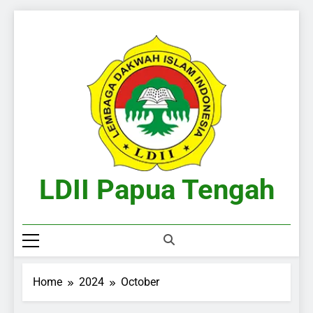
Skip
to
content
LDII Papua Tengah
Website Resmi LDII Papua Tengah
Home
2024
October