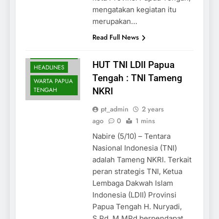
mengatakan kegiatan itu
merupakan…
Read Full News
BERITA
KEGIATAN
HUT TNI LDII Papua
HEADLINES
Tengah : TNI Tameng
WARTA PAPUA
TENGAH
NKRI
pt_admin
2 years
ago
0
1 mins
Nabire (5/10) – Tentara
Nasional Indonesia (TNI)
adalah Tameng NKRI. Terkait
peran strategis TNI, Ketua
Lembaga Dakwah Islam
Indonesia (LDII) Provinsi
Papua Tengah H. Nuryadi,
S.Pd.,M.MPd berpendapat,