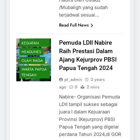
/Mubaligh yang sudah
terjadwal sesuai…
Read Full News
BERITA
Pemuda LDII Nabire
KEGIATAN
Raih Prestasi Dalam
HEADLINES
Ajang Kejurprov PBSI
OLAH RAGA
Papua Tengah 2024
WARTA PAPUA
TENGAH
pt_admin
2 years
ago
0
2 mins
Nabire- Organisasi Pemuda
LDII tampil sukses sebagai
juara I dalam Kejuaraan
Provinsi (Kejurprov) PBSI
Papua Tengah yang digelar
perdana Tahun 2024,di GOR