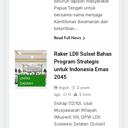
seluruh lapisan masyarakat
Papua Tengah untuk
bersama-sama menjaga
Kamtibmas (keamanan dan
ketertiban…
Read Full News
Raker LDII Sulsel Bahas
Program Strategis
untuk Indonesia Emas
2045
LINTAS
DAERAH
teguh
2 years
ago
0
2 mins
Sidrap (12/10). Usai
Musyawarah Wilayah
(Muswil) VIII, DPW LDII
Sulawesi Selatan (Sulsel)