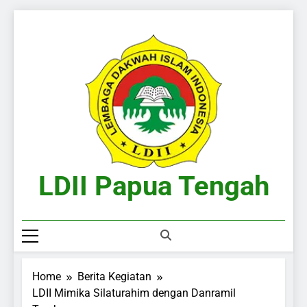
Skip
to
content
LDII Papua Tengah
Website Resmi LDII Papua Tengah
Home
Berita Kegiatan
LDII Mimika Silaturahim dengan Danramil