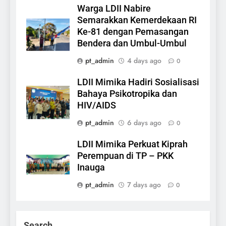
Warga LDII Nabire
Semarakkan Kemerdekaan RI
Ke-81 dengan Pemasangan
Bendera dan Umbul-Umbul
pt_admin
4 days ago
0
LDII Mimika Hadiri Sosialisasi
Bahaya Psikotropika dan
HIV/AIDS
pt_admin
6 days ago
0
LDII Mimika Perkuat Kiprah
Perempuan di TP – PKK
Inauga
pt_admin
7 days ago
0
Search