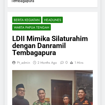
Tembagapura
BERITA KEGIATAN
HEADLINES
WARTA PAPUA TENGAH
LDII Mimika Silaturahim
dengan Danramil
Tembagapura
0
Pt_admin
2 Months Ago
1 Mins