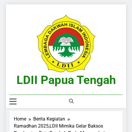
Skip
to
content
LDII Papua Tengah
Website Resmi LDII Papua Tengah
Home
Berita Kegiatan
Ramadhan 2025,LDII Mimika Gelar Baksos