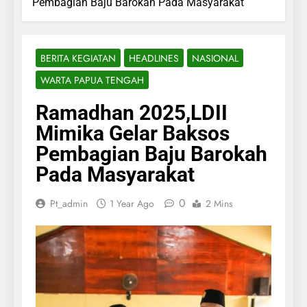
Pembagian Baju Barokah Pada Masyarakat
BERITA KEGIATAN
HEADLINES
NASIONAL
WARTA PAPUA TENGAH
Ramadhan 2025,LDII
Mimika Gelar Baksos
Pembagian Baju Barokah
Pada Masyarakat
0
Pt_admin
1 Year Ago
2 Mins