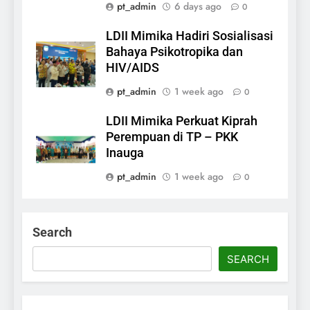
pt_admin
6 days ago
0
LDII Mimika Hadiri Sosialisasi
Bahaya Psikotropika dan
HIV/AIDS
pt_admin
1 week ago
0
LDII Mimika Perkuat Kiprah
Perempuan di TP – PKK
Inauga
pt_admin
1 week ago
0
Search
SEARCH