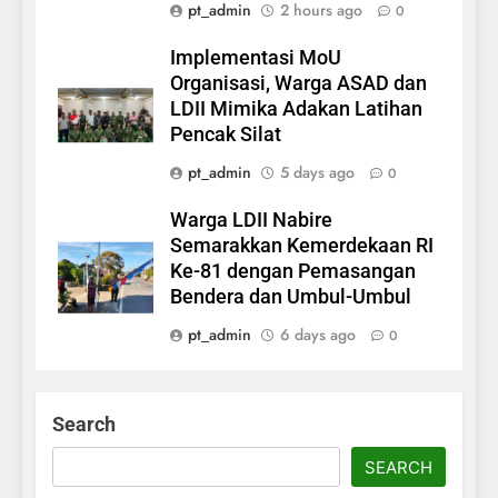
pt_admin
2 hours ago
0
Implementasi MoU
Organisasi, Warga ASAD dan
LDII Mimika Adakan Latihan
Pencak Silat
pt_admin
5 days ago
0
Warga LDII Nabire
Semarakkan Kemerdekaan RI
Ke-81 dengan Pemasangan
Bendera dan Umbul-Umbul
pt_admin
6 days ago
0
Search
SEARCH