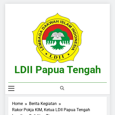
Skip
to
content
LDII Papua Tengah
Website Resmi LDII Papua Tengah
Home
Berita Kegiatan
Rakor Pokja KIM, Ketua LDII Papua Tengah