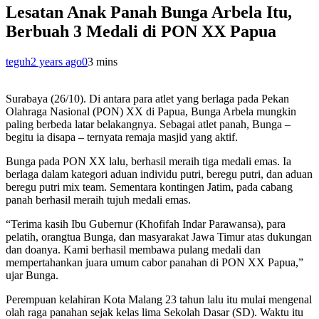
Lesatan Anak Panah Bunga Arbela Itu,
Berbuah 3 Medali di PON XX Papua
teguh
2 years ago
0
3 mins
Surabaya (26/10). Di antara para atlet yang berlaga pada Pekan
Olahraga Nasional (PON) XX di Papua, Bunga Arbela mungkin
paling berbeda latar belakangnya. Sebagai atlet panah, Bunga –
begitu ia disapa – ternyata remaja masjid yang aktif.
Bunga pada PON XX lalu, berhasil meraih tiga medali emas. Ia
berlaga dalam kategori aduan individu putri, beregu putri, dan aduan
beregu putri mix team. Sementara kontingen Jatim, pada cabang
panah berhasil meraih tujuh medali emas.
“Terima kasih Ibu Gubernur (Khofifah Indar Parawansa), para
pelatih, orangtua Bunga, dan masyarakat Jawa Timur atas dukungan
dan doanya. Kami berhasil membawa pulang medali dan
mempertahankan juara umum cabor panahan di PON XX Papua,”
ujar Bunga.
Perempuan kelahiran Kota Malang 23 tahun lalu itu mulai mengenal
olah raga panahan sejak kelas lima Sekolah Dasar (SD). Waktu itu