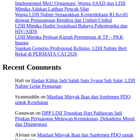
Implementasi MoU Organisasi, Warga ASAD dan LDII
Mimika Adakan Latihan Pencak Silat
Warga LDII Nabire Semarakkan Kemerdekaan RI Ke-81
dengan Pemasangan Bendera dan Umbul-Umbul
LDII Mimika Hadiri Sosialisasi Bahaya Psikotropika dan
HIV/AIDS
LDII Mimika Perkuat Kiprah Perempuan di TP – PKK
Inauga
Siapkan Generus Profesional Religius, LDII Nabire Beri
Bekal di PERMATA CAI 2026
Recent Comments
Hafi
on
Hadap Kiblat Jadi Salah Satu Syarat Sah Salat, LDII
Nabire Gelar Pengajian
Syamsuddin
on
Manfaat Minyak Ikan dan Suplemen PDO
untuk Kesehatan
Gunawan
on
DPP LDII Tegaskan Hari Pahlawan Jadi
Pijakan Perjuangan Melawan Kemiskinan, Dekadensi Moral,
dan Disintegrasi
Alviani
on
Manfaat Minyak Ikan dan Suplemen PDO untuk