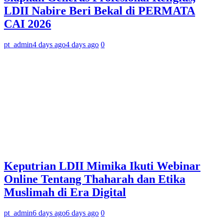
LDII Nabire Beri Bekal di PERMATA
CAI 2026
pt_admin
4 days ago
4 days ago
0
Keputrian LDII Mimika Ikuti Webinar
Online Tentang Thaharah dan Etika
Muslimah di Era Digital
pt_admin
6 days ago
6 days ago
0