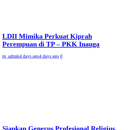
LDII Mimika Perkuat Kiprah
Perempuan di TP – PKK Inauga
pt_admin
4 days ago
4 days ago
0
Siapkan Generus Profesional Religius,