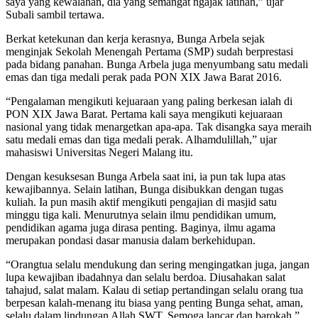
saya yang kewalahan, dia yang semangat ngajak latihan,” ujar
Subali sambil tertawa.
Berkat ketekunan dan kerja kerasnya, Bunga Arbela sejak
menginjak Sekolah Menengah Pertama (SMP) sudah berprestasi
pada bidang panahan. Bunga Arbela juga menyumbang satu medali
emas dan tiga medali perak pada PON XIX Jawa Barat 2016.
“Pengalaman mengikuti kejuaraan yang paling berkesan ialah di
PON XIX Jawa Barat. Pertama kali saya mengikuti kejuaraan
nasional yang tidak menargetkan apa-apa. Tak disangka saya meraih
satu medali emas dan tiga medali perak. Alhamdulillah,” ujar
mahasiswi Universitas Negeri Malang itu.
Dengan kesuksesan Bunga Arbela saat ini, ia pun tak lupa atas
kewajibannya. Selain latihan, Bunga disibukkan dengan tugas
kuliah. Ia pun masih aktif mengikuti pengajian di masjid satu
minggu tiga kali. Menurutnya selain ilmu pendidikan umum,
pendidikan agama juga dirasa penting. Baginya, ilmu agama
merupakan pondasi dasar manusia dalam berkehidupan.
“Orangtua selalu mendukung dan sering mengingatkan juga, jangan
lupa kewajiban ibadahnya dan selalu berdoa. Diusahakan salat
tahajud, salat malam. Kalau di setiap pertandingan selalu orang tua
berpesan kalah-menang itu biasa yang penting Bunga sehat, aman,
selalu dalam lindungan Allah SWT. Semoga lancar dan barokah,”