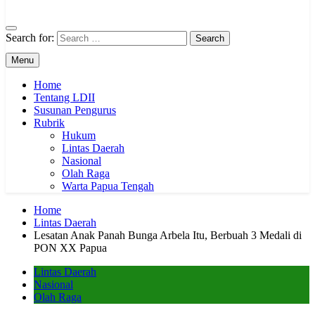
Website Resmi LDII Papua Tengah
Search for:
Menu
Home
Tentang LDII
Susunan Pengurus
Rubrik
Hukum
Lintas Daerah
Nasional
Olah Raga
Warta Papua Tengah
Home
Lintas Daerah
Lesatan Anak Panah Bunga Arbela Itu, Berbuah 3 Medali di
PON XX Papua
Lintas Daerah
Nasional
Olah Raga