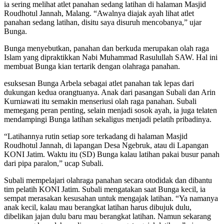
ia sering melihat atlet panahan sedang latihan di halaman Masjid
Roudhotul Jannah, Malang. “Awalnya diajak ayah lihat atlet
panahan sedang latihan, disitu saya disuruh mencobanya,” ujar
Bunga.
Bunga menyebutkan, panahan dan berkuda merupakan olah raga
Islam yang dipraktikkan Nabi Muhammad Rasulullah SAW. Hal ini
membuat Bunga kian tertarik dengan olahraga panahan.
esuksesan Bunga Arbela sebagai atlet panahan tak lepas dari
dukungan kedua orangtuanya. Anak dari pasangan Subali dan Arin
Kurniawati itu semakin menseriusi olah raga panahan. Subali
memegang peran penting, selain menjadi sosok ayah, ia juga telaten
mendampingi Bunga latihan sekaligus menjadi pelatih pribadinya.
“Latihannya rutin setiap sore terkadang di halaman Masjid
Roudhotul Jannah, di lapangan Desa Ngebruk, atau di Lapangan
KONI Jatim. Waktu itu (SD) Bunga kalau latihan pakai busur panah
dari pipa paralon,” ucap Subali.
Subali mempelajari olahraga panahan secara otodidak dan dibantu
tim pelatih KONI Jatim. Subali mengatakan saat Bunga kecil, ia
sempat merasakan kesusahan untuk mengajak latihan. “Ya namanya
anak kecil, kalau mau berangkat latihan harus dibujuk dulu,
dibelikan jajan dulu baru mau berangkat latihan. Namun sekarang