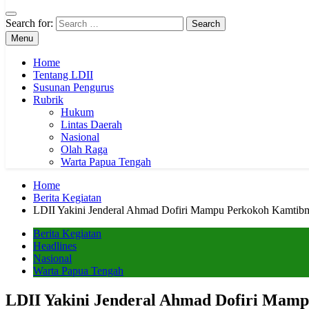
Search for:
Menu
Home
Tentang LDII
Susunan Pengurus
Rubrik
Hukum
Lintas Daerah
Nasional
Olah Raga
Warta Papua Tengah
Home
Berita Kegiatan
LDII Yakini Jenderal Ahmad Dofiri Mampu Perkokoh Kamtibma
Berita Kegiatan
Headlines
Nasional
Warta Papua Tengah
LDII Yakini Jenderal Ahmad Dofiri Mamp