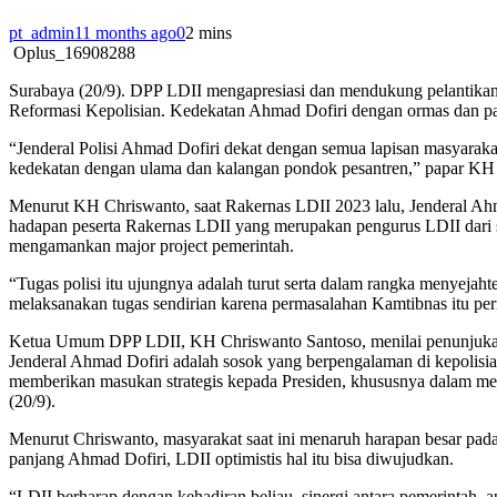
pt_admin
11 months ago
0
2 mins
Oplus_16908288
Surabaya (20/9). DPP LDII mengapresiasi dan mendukung pelantikan
Reformasi Kepolisian. Kedekatan Ahmad Dofiri dengan ormas dan p
“Jenderal Polisi Ahmad Dofiri dekat dengan semua lapisan masyarakat
kedekatan dengan ulama dan kalangan pondok pesantren,” papar KH
Menurut KH Chriswanto, saat Rakernas LDII 2023 lalu, Jenderal Ah
hadapan peserta Rakernas LDII yang merupakan pengurus LDII dari s
mengamankan major project pemerintah.
“Tugas polisi itu ujungnya adalah turut serta dalam rangka menyejahte
melaksanakan tugas sendirian karena permasalahan Kamtibnas itu pe
Ketua Umum DPP LDII, KH Chriswanto Santoso, menilai penunjukan
Jenderal Ahmad Dofiri adalah sosok yang berpengalaman di kepolisia
memberikan masukan strategis kepada Presiden, khususnya dalam men
(20/9).
Menurut Chriswanto, masyarakat saat ini menaruh harapan besar pad
panjang Ahmad Dofiri, LDII optimistis hal itu bisa diwujudkan.
“LDII berharap dengan kehadiran beliau, sinergi antara pemerintah,