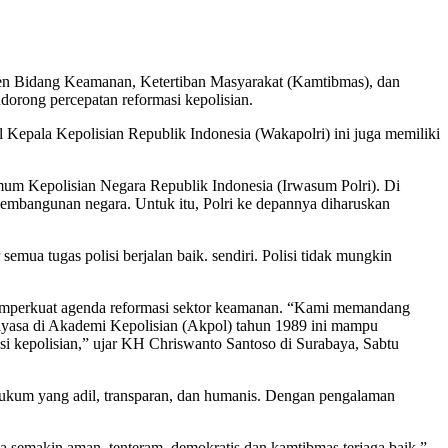
iden Bidang Keamanan, Ketertiban Masyarakat (Kamtibmas), dan
rong percepatan reformasi kepolisian.
l Kepala Kepolisian Republik Indonesia (Wakapolri) ini juga memiliki
mum Kepolisian Negara Republik Indonesia (Irwasum Polri). Di
embangunan negara. Untuk itu, Polri ke depannya diharuskan
emua tugas polisi berjalan baik. sendiri. Polisi tidak mungkin
mperkuat agenda reformasi sektor keamanan. “Kami memandang
kayasa di Akademi Kepolisian (Akpol) tahun 1989 ini mampu
i kepolisian,” ujar KH Chriswanto Santoso di Surabaya, Sabtu
hukum yang adil, transparan, dan humanis. Dengan pengalaman
a semakin aman, tenteram, demokratis dan kamtibmas terjaga baik,”