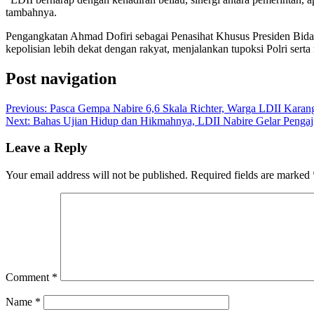
tambahnya.
Pengangkatan Ahmad Dofiri sebagai Penasihat Khusus Presiden Bid
kepolisian lebih dekat dengan rakyat, menjalankan tupoksi Polri sert
Post navigation
Previous:
Pasca Gempa Nabire 6,6 Skala Richter, Warga LDII Karang
Next:
Bahas Ujian Hidup dan Hikmahnya, LDII Nabire Gelar Peng
Leave a Reply
Your email address will not be published.
Required fields are marked
Comment
*
Name
*