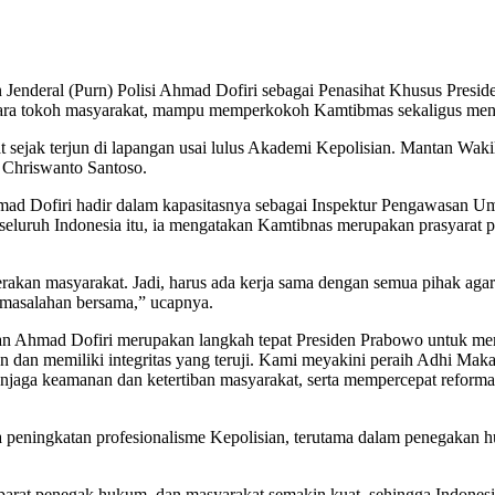
 Jenderal (Purn) Polisi Ahmad Dofiri sebagai Penasihat Khusus Pres
ara tokoh masyarakat, mampu memperkokoh Kamtibmas sekaligus mendo
 sejak terjun di lapangan usai lulus Akademi Kepolisian. Mantan Waki
 Chriswanto Santoso.
mad Dofiri hadir dalam kapasitasnya sebagai Inspektur Pengawasan U
eluruh Indonesia itu, ia mengatakan Kamtibnas merupakan prasyarat p
rakan masyarakat. Jadi, harus ada kerja sama dengan semua pihak agar s
rmasalahan bersama,” ucapnya.
 Ahmad Dofiri merupakan langkah tepat Presiden Prabowo untuk me
n dan memiliki integritas yang teruji. Kami meyakini peraih Adhi Ma
jaga keamanan dan ketertiban masyarakat, serta mempercepat reformas
a peningkatan profesionalisme Kepolisian, terutama dalam penegakan 
 aparat penegak hukum, dan masyarakat semakin kuat, sehingga Indonesi