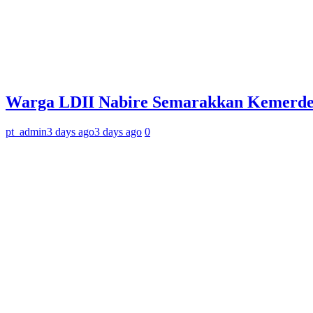
Warga LDII Nabire Semarakkan Kemerde
pt_admin
3 days ago
3 days ago
0