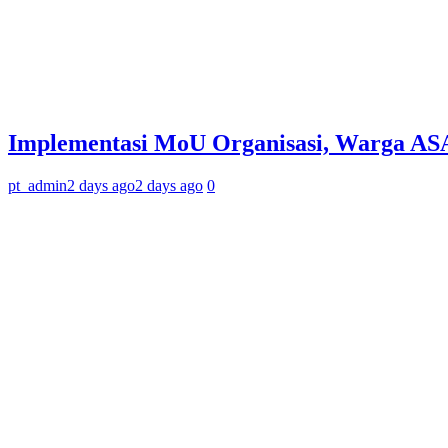
Implementasi MoU Organisasi, Warga ASA
pt_admin
2 days ago
2 days ago
0