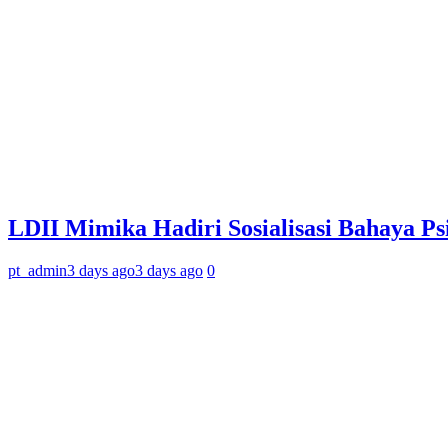
LDII Mimika Hadiri Sosialisasi Bahaya P
pt_admin
3 days ago
3 days ago
0