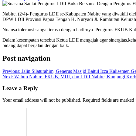
Nabire, (2/4)- Pengurus LDII se-Kabupaten Nabire yang diwakili o
DPW LDII Provinsi Papua Tengah H. Nuryadi Jl. Rambutan Keluraha
Nuansa toleransi sangat terasa dengan hadirnya Pengurus FKUB Kab
Dalam kesempatan tersebut Ketua LDII mengajak agar sinergitas,keha
bidang dapat berjalan dengan baik.
Post navigation
Previous:
Jalin Silaturahim, Generus Masjid Baitul Izza Kalisemen 
Next:
Wabup Nabire, FKUB, MUI, dan LDII Nabire, Kunjungi Korb
Leave a Reply
Your email address will not be published.
Required fields are marked