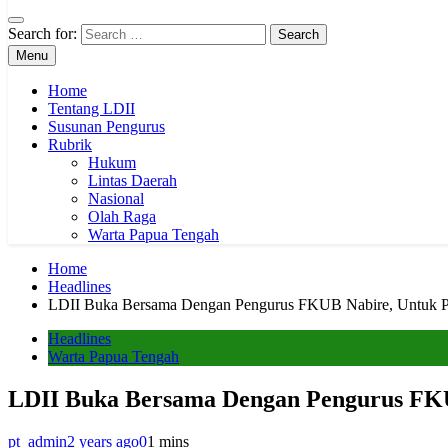
Search for:
Menu
Home
Tentang LDII
Susunan Pengurus
Rubrik
Hukum
Lintas Daerah
Nasional
Olah Raga
Warta Papua Tengah
Home
Headlines
LDII Buka Bersama Dengan Pengurus FKUB Nabire, Untuk Pe
Headlines
Warta Papua Tengah
LDII Buka Bersama Dengan Pengurus FKU
pt_admin
2 years ago
0
1 mins