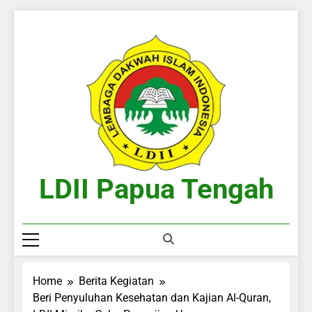
Skip
to
content
LDII Papua Tengah
Website Resmi LDII Papua Tengah
Home
Berita Kegiatan
Beri Penyuluhan Kesehatan dan Kajian Al-Quran,