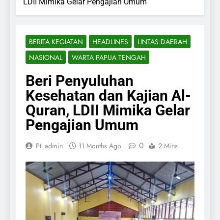
LDII Mimika Gelar Pengajian Umum
BERITA KEGIATAN
HEADLINES
LINTAS DAERAH
NASIONAL
WARTA PAPUA TENGAH
Beri Penyuluhan
Kesehatan dan Kajian Al-
Quran, LDII Mimika Gelar
Pengajian Umum
0
Pt_admin
11 Months Ago
2 Mins