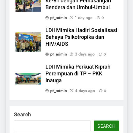
Ke-81 dengan Pemasangan
Bendera dan Umbul-Umbul
pt_admin
1 day ago
0
LDII Mimika Hadiri Sosialisasi
Bahaya Psikotropika dan
HIV/AIDS
pt_admin
3 days ago
0
LDII Mimika Perkuat Kiprah
Perempuan di TP – PKK
Inauga
pt_admin
4 days ago
0
Search
SEARCH