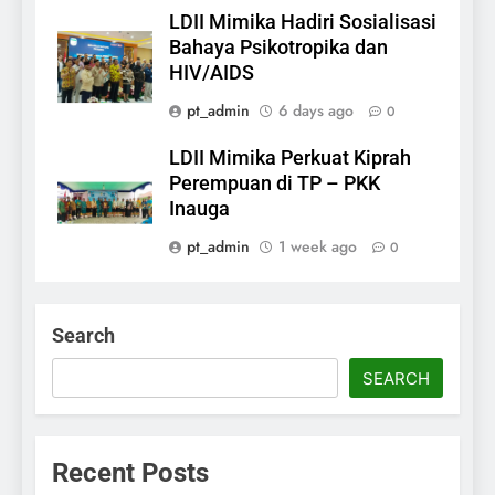
LDII Mimika Hadiri Sosialisasi
Bahaya Psikotropika dan
HIV/AIDS
pt_admin
6 days ago
0
LDII Mimika Perkuat Kiprah
Perempuan di TP – PKK
Inauga
pt_admin
1 week ago
0
Search
SEARCH
Recent Posts