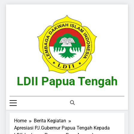
Skip
to
content
LDII Papua Tengah
Website Resmi LDII Papua Tengah
Home
Berita Kegiatan
Apresiasi PJ.Gubernur Papua Tengah Kepada