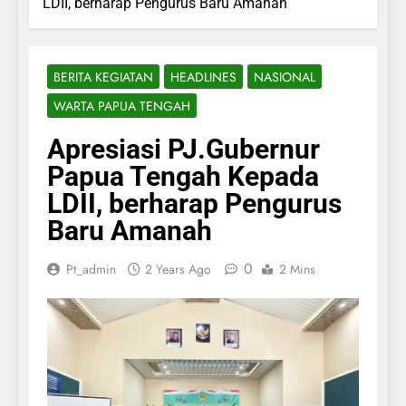
LDII, berharap Pengurus Baru Amanah
BERITA KEGIATAN
HEADLINES
NASIONAL
WARTA PAPUA TENGAH
Apresiasi PJ.Gubernur
Papua Tengah Kepada
LDII, berharap Pengurus
Baru Amanah
0
Pt_admin
2 Years Ago
2 Mins