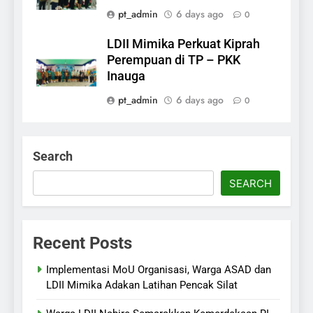
pt_admin
6 days ago
0
LDII Mimika Perkuat Kiprah
Perempuan di TP – PKK
Inauga
pt_admin
6 days ago
0
Search
SEARCH
Recent Posts
Implementasi MoU Organisasi, Warga ASAD dan
LDII Mimika Adakan Latihan Pencak Silat