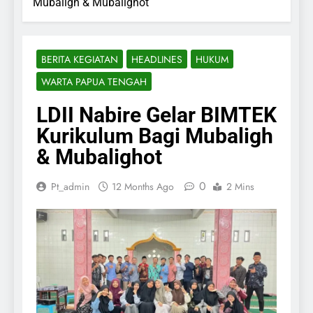
Mubaligh & Mubalighot
BERITA KEGIATAN
HEADLINES
HUKUM
WARTA PAPUA TENGAH
LDII Nabire Gelar BIMTEK
Kurikulum Bagi Mubaligh
& Mubalighot
0
Pt_admin
12 Months Ago
2 Mins