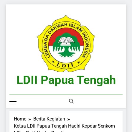
Skip
to
content
LDII Papua Tengah
Website Resmi LDII Papua Tengah
Home
Berita Kegiatan
Ketua LDII Papua Tengah Hadiri Kopdar Senkom