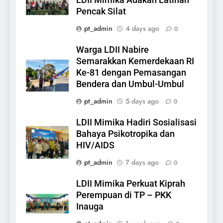
Pencak Silat
pt_admin
4 days ago
0
Warga LDII Nabire
Semarakkan Kemerdekaan RI
Ke-81 dengan Pemasangan
Bendera dan Umbul-Umbul
pt_admin
5 days ago
0
LDII Mimika Hadiri Sosialisasi
Bahaya Psikotropika dan
HIV/AIDS
pt_admin
7 days ago
0
LDII Mimika Perkuat Kiprah
Perempuan di TP – PKK
Inauga