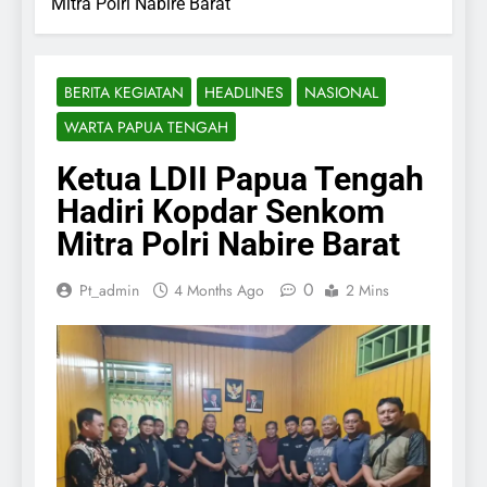
Mitra Polri Nabire Barat
BERITA KEGIATAN
HEADLINES
NASIONAL
WARTA PAPUA TENGAH
Ketua LDII Papua Tengah
Hadiri Kopdar Senkom
Mitra Polri Nabire Barat
0
Pt_admin
4 Months Ago
2 Mins