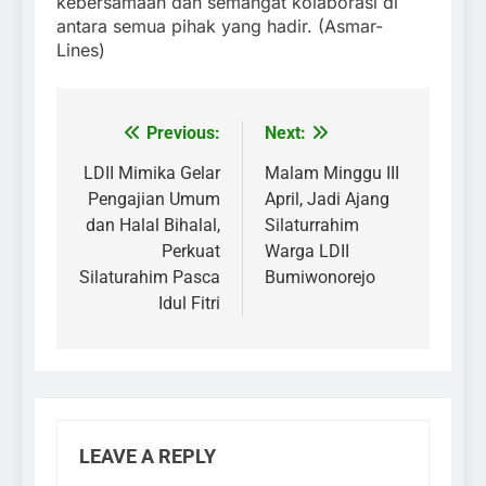
kebersamaan dan semangat kolaborasi di
antara semua pihak yang hadir. (Asmar-
Lines)
Previous:
Next:
Post
navigation
LDII Mimika Gelar
Malam Minggu III
Pengajian Umum
April, Jadi Ajang
dan Halal Bihalal,
Silaturrahim
Perkuat
Warga LDII
Silaturahim Pasca
Bumiwonorejo
Idul Fitri
LEAVE A REPLY