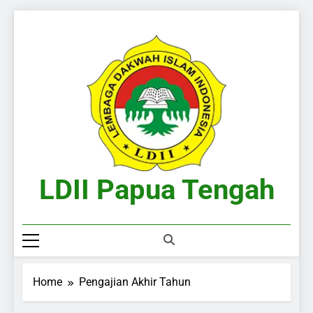
Skip
to
content
LDII Papua Tengah
Website Resmi LDII Papua Tengah
Home
Pengajian Akhir Tahun