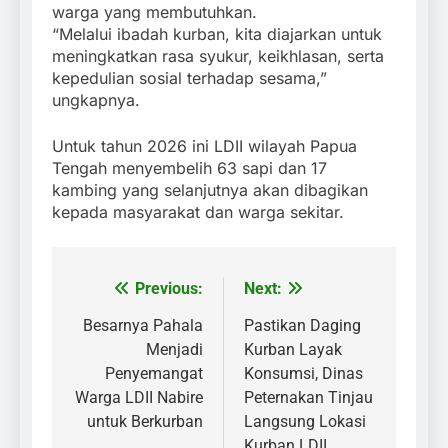
warga yang membutuhkan.
“Melalui ibadah kurban, kita diajarkan untuk
meningkatkan rasa syukur, keikhlasan, serta
kepedulian sosial terhadap sesama,”
ungkapnya.
Untuk tahun 2026 ini LDII wilayah Papua
Tengah menyembelih 63 sapi dan 17
kambing yang selanjutnya akan dibagikan
kepada masyarakat dan warga sekitar.
Previous:
Next:
Post
navigation
Besarnya Pahala
Pastikan Daging
Menjadi
Kurban Layak
Penyemangat
Konsumsi, Dinas
Warga LDII Nabire
Peternakan Tinjau
untuk Berkurban
Langsung Lokasi
Kurban LDII