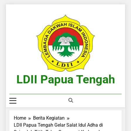
Skip
to
content
LDII Papua Tengah
Website Resmi LDII Papua Tengah
Home
Berita Kegiatan
LDII Papua Tengah Gelar Salat Idul Adha di