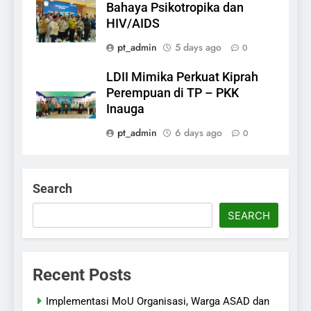
Bahaya Psikotropika dan
HIV/AIDS
pt_admin
5 days ago
0
LDII Mimika Perkuat Kiprah
Perempuan di TP – PKK
Inauga
pt_admin
6 days ago
0
Search
SEARCH
Recent Posts
Implementasi MoU Organisasi, Warga ASAD dan