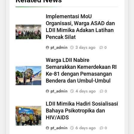
Implementasi MoU
Organisasi, Warga ASAD dan
LDII Mimika Adakan Latihan
Pencak Silat
pt_admin
3 days ago
0
Warga LDII Nabire
Semarakkan Kemerdekaan RI
Ke-81 dengan Pemasangan
Bendera dan Umbul-Umbul
pt_admin
4 days ago
0
LDII Mimika Hadiri Sosialisasi
Bahaya Psikotropika dan
HIV/AIDS
pt_admin
6 days ago
0