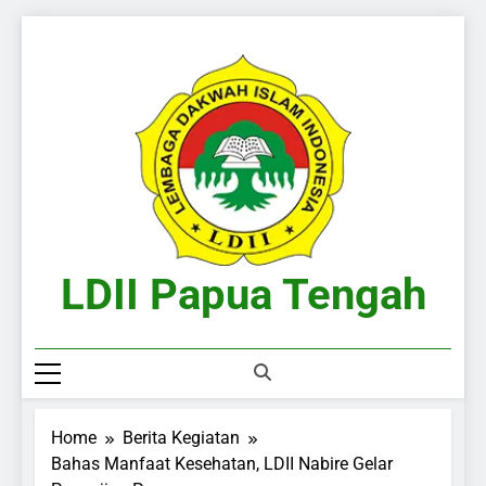
Skip
to
content
LDII Papua Tengah
Website Resmi LDII Papua Tengah
Home
Berita Kegiatan
Bahas Manfaat Kesehatan, LDII Nabire Gelar