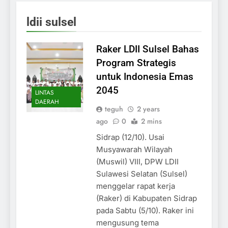
ldii sulsel
Raker LDII Sulsel Bahas
Program Strategis
untuk Indonesia Emas
2045
LINTAS
DAERAH
teguh
2 years
ago
0
2 mins
Sidrap (12/10). Usai
Musyawarah Wilayah
(Muswil) VIII, DPW LDII
Sulawesi Selatan (Sulsel)
menggelar rapat kerja
(Raker) di Kabupaten Sidrap
pada Sabtu (5/10). Raker ini
mengusung tema