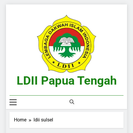
Skip
to
content
LDII Papua Tengah
Website Resmi LDII Papua Tengah
Home
ldii sulsel