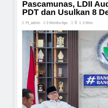
Pascamunas, LDII Au
PDT dan Usulkan 8 De
0
Pt_admin
3 Months Ago
2 Mins