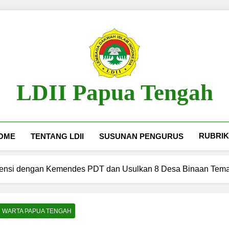
LDII Papua Tengah
Website Resmi LDII Papua Tengah
RUBRIK
OME
TENTANG LDII
SUSUNAN PENGURUS
iensi dengan Kemendes PDT dan Usulkan 8 Desa Binaan Tema
WARTA PAPUA TENGAH