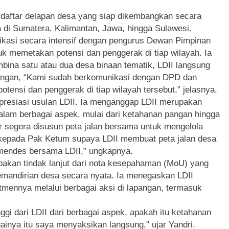
 daftar delapan desa yang siap dikembangkan secara
a di Sumatera, Kalimantan, Jawa, hingga Sulawesi.
kasi secara intensif dengan pengurus Dewan Pimpinan
k memetakan potensi dan penggerak di tiap wilayah. Ia
ina satu atau dua desa binaan tematik, LDII langsung
pangan, “Kami sudah berkomunikasi dengan DPD dan
ensi dan penggerak di tiap wilayah tersebut,” jelasnya.
presiasi usulan LDII. Ia menganggap LDII merupakan
dalam berbagai aspek, mulai dari ketahanan pangan hingga
r segera disusun peta jalan bersama untuk mengelola
 kepada Pak Ketum supaya LDII membuat peta jalan desa
emendes bersama LDII,” ungkapnya.
kan tindak lanjut dari nota kesepahaman (MoU) yang
kemandirian desa secara nyata. Ia menegaskan LDII
mennya melalui berbagai aksi di lapangan, termasuk
ggi dari LDII dari berbagai aspek, apakah itu ketahanan
inya itu saya menyaksikan langsung,” ujar Yandri.