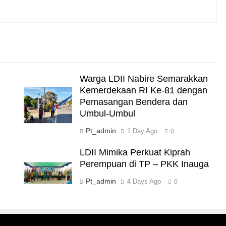
,
Warga LDII Nabire Semarakkan
Kemerdekaan RI Ke-81 dengan
Pemasangan Bendera dan
Umbul-Umbul
Pt_admin
1 Day Ago
0
LDII Mimika Perkuat Kiprah
Perempuan di TP – PKK Inauga
Pt_admin
4 Days Ago
0