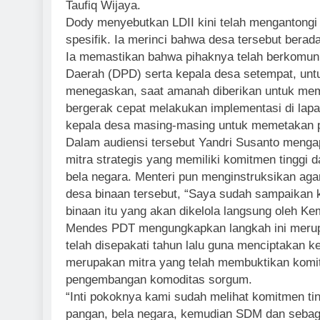
Taufiq Wijaya.
Dody menyebutkan LDII kini telah mengantongi
spesifik. Ia merinci bahwa desa tersebut berad
Ia memastikan bahwa pihaknya telah berkomuni
Daerah (DPD) serta kepala desa setempat, untu
menegaskan, saat amanah diberikan untuk memb
bergerak cepat melakukan implementasi di la
kepala desa masing-masing untuk memetakan pot
Dalam audiensi tersebut Yandri Susanto menga
mitra strategis yang memiliki komitmen tinggi 
bela negara. Menteri pun menginstruksikan aga
desa binaan tersebut, “Saya sudah sampaikan
binaan itu yang akan dikelola langsung oleh K
Mendes PDT mengungkapkan langkah ini merupa
telah disepakati tahun lalu guna menciptakan 
merupakan mitra yang telah membuktikan komit
pengembangan komoditas sorgum.
“Inti pokoknya kami sudah melihat komitmen tin
pangan, bela negara, kemudian SDM dan sebaga