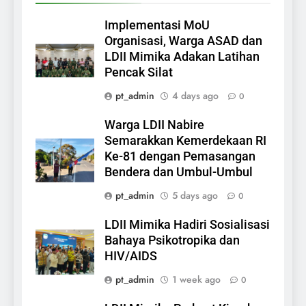
Implementasi MoU
Organisasi, Warga ASAD dan
LDII Mimika Adakan Latihan
Pencak Silat
pt_admin
4 days ago
0
Warga LDII Nabire
Semarakkan Kemerdekaan RI
Ke-81 dengan Pemasangan
Bendera dan Umbul-Umbul
pt_admin
5 days ago
0
LDII Mimika Hadiri Sosialisasi
Bahaya Psikotropika dan
HIV/AIDS
pt_admin
1 week ago
0