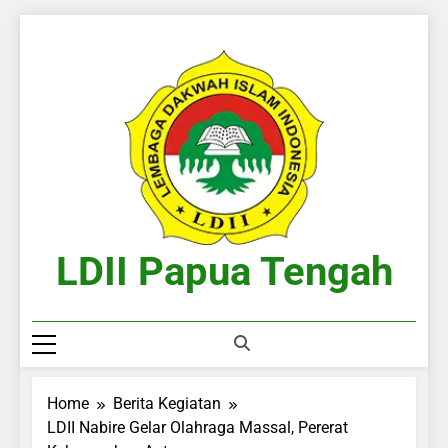
Skip
to
content
LDII Papua Tengah
Website Resmi LDII Papua Tengah
Home
Berita Kegiatan
LDII Nabire Gelar Olahraga Massal, Pererat