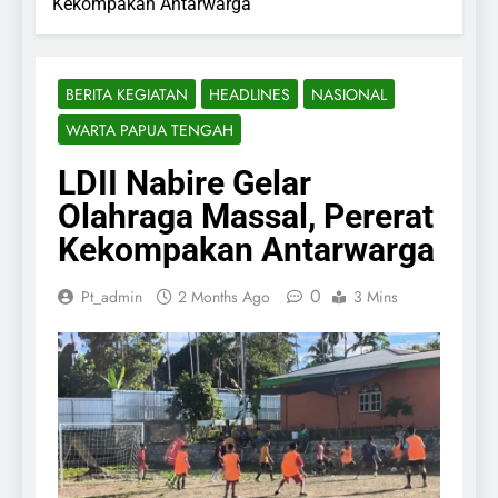
Kekompakan Antarwarga
BERITA KEGIATAN
HEADLINES
NASIONAL
WARTA PAPUA TENGAH
LDII Nabire Gelar
Olahraga Massal, Pererat
Kekompakan Antarwarga
0
Pt_admin
2 Months Ago
3 Mins