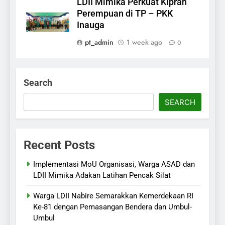
LDII Mimika Perkuat Kiprah
Perempuan di TP – PKK
Inauga
pt_admin
1 week ago
0
Search
SEARCH
Recent Posts
Implementasi MoU Organisasi, Warga ASAD dan
LDII Mimika Adakan Latihan Pencak Silat
Warga LDII Nabire Semarakkan Kemerdekaan RI
Ke-81 dengan Pemasangan Bendera dan Umbul-
Umbul