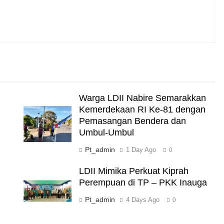
,
Warga LDII Nabire Semarakkan
Kemerdekaan RI Ke-81 dengan
Pemasangan Bendera dan
Umbul-Umbul
Pt_admin
1 Day Ago
0
LDII Mimika Perkuat Kiprah
Perempuan di TP – PKK Inauga
Pt_admin
4 Days Ago
0