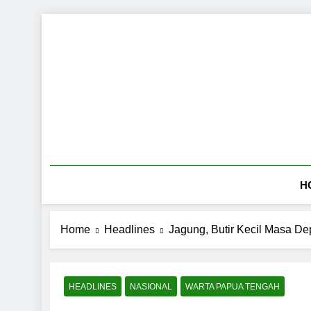
Skip
to
content
H
Home
Headlines
Jagung, Butir Kecil Masa D
HEADLINES
NASIONAL
WARTA PAPUA TENGAH