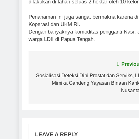
dilakukan di lahan seluas 2 hektar oleh 10 kel
Penanaman ini juga sangat bermakna karena dih
Koperasi dan UKM RI.
Dengan banyaknya komoditas pengganti Nasi, 
warga LDII di Papua Tengah.
Post
Previou
navigation
Sosialisasi Deteksi Dini Prostat dan Serviks, L
Mimika Gandeng Yayasan Binaan Kank
Nusanta
LEAVE A REPLY