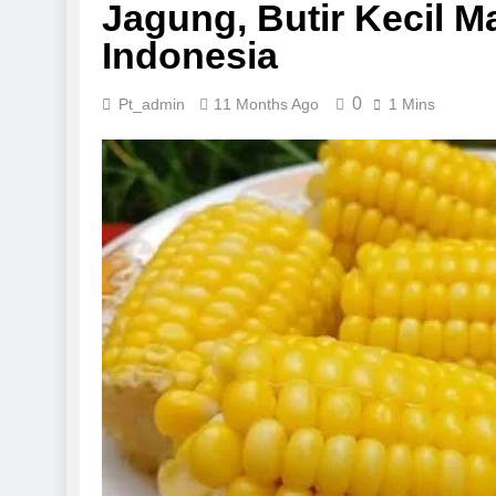
Jagung, Butir Kecil 
Indonesia
0
Pt_admin
11 Months Ago
1 Mins